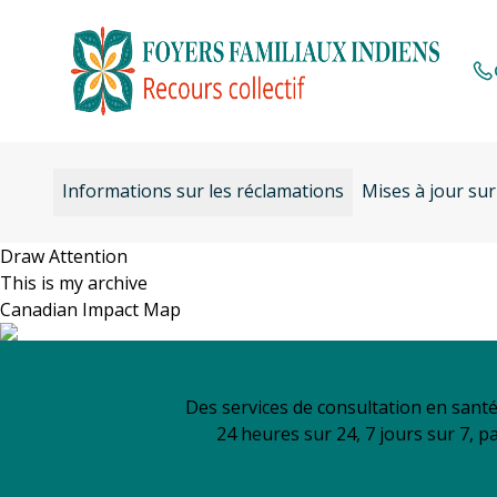
Aller
au
contenu
Informations sur les réclamations
Mises à jour sur
Draw Attention
This is my archive
Canadian Impact Map
Des services de consultation en sant
24 heures sur 24, 7 jours sur 7, p