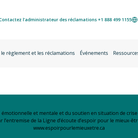
Contactez l’administrateur des réclamations +1 888 499 1155
 le règlement et les réclamations
Événements
Ressource
é émotionnelle et mentale et du soutien en situation de cri
ar l’entremise de la Ligne d’écoute d’espoir pour le mieux-êt
www.espoirpourlemieuxetre.ca