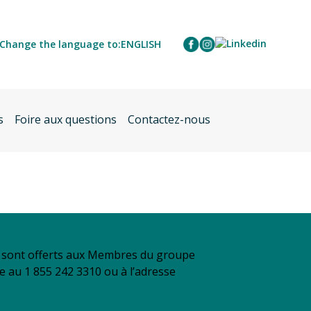
Change the language to:
ENGLISH
s
Foire aux questions
Contactez-nous
se sont offerts aux Membres du groupe
re au 1 855 242 3310 ou à l’adresse