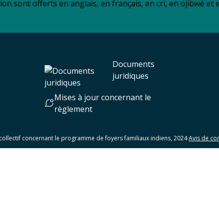
ion sont offerts en anglais, en français, en cri, en ojibwé et
Documents
juridiques
Mises à jour concernant le
règlement
collectif concernant le programme de foyers familiaux indiens, 2024
·
Avis de con