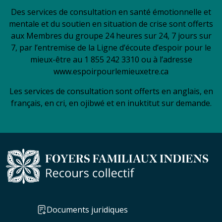
Des services de consultation en santé émotionnelle et
mentale et du soutien en situation de crise sont offerts
aux Membres du groupe 24 heures sur 24, 7 jours sur
7, par l’entremise de la Ligne d’écoute d’espoir pour le
mieux-être au 1 855 242 3310 ou à l’adresse
www.espoirpourlemieuxetre.ca
Les services de consultation sont offerts en anglais, en
français, en cri, en ojibwé et en inuktitut sur demande.
Documents juridiques