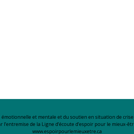
é émotionnelle et mentale et du soutien en situation de cri
ar l’entremise de la Ligne d’écoute d’espoir pour le mieux-êt
www.espoirpourlemieuxetre.ca