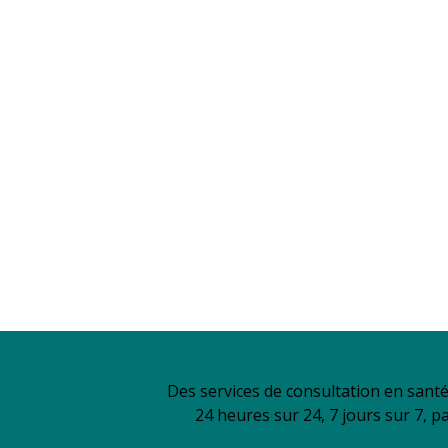
Des services de consultation en sant
24 heures sur 24, 7 jours sur 7, p