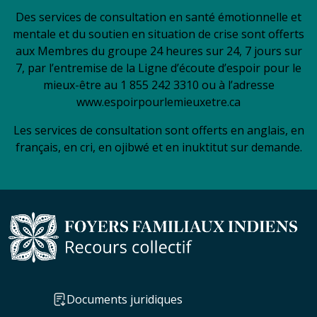
Des services de consultation en santé émotionnelle et
mentale et du soutien en situation de crise sont offerts
aux Membres du groupe 24 heures sur 24, 7 jours sur
7, par l’entremise de la Ligne d’écoute d’espoir pour le
mieux-être au 1 855 242 3310 ou à l’adresse
www.espoirpourlemieuxetre.ca
Les services de consultation sont offerts en anglais, en
français, en cri, en ojibwé et en inuktitut sur demande.
Documents juridiques