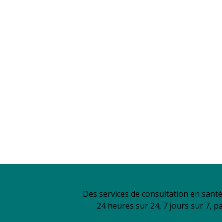
Des services de consultation en sant
24 heures sur 24, 7 jours sur 7, p