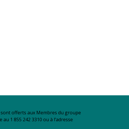
se sont offerts aux Membres du groupe
re au 1 855 242 3310 ou à l’adresse