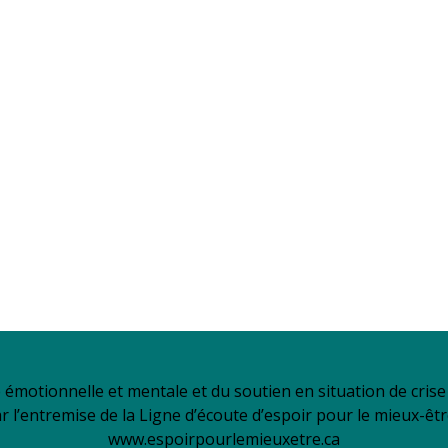
é émotionnelle et mentale et du soutien en situation de cri
ar l’entremise de la Ligne d’écoute d’espoir pour le mieux-êt
www.espoirpourlemieuxetre.ca