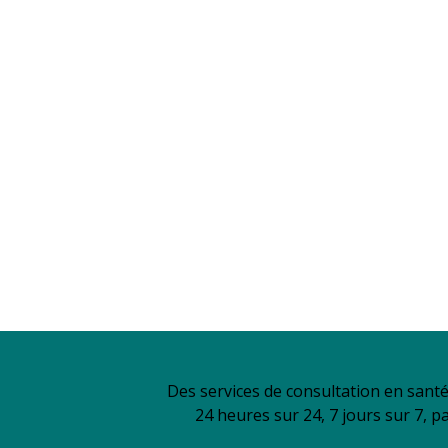
Des services de consultation en sant
24 heures sur 24, 7 jours sur 7, p