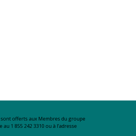
se sont offerts aux Membres du groupe
re au 1 855 242 3310 ou à l’adresse