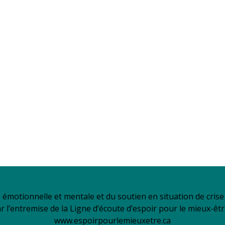
é émotionnelle et mentale et du soutien en situation de cri
ar l’entremise de la Ligne d’écoute d’espoir pour le mieux-êt
www.espoirpourlemieuxetre.ca