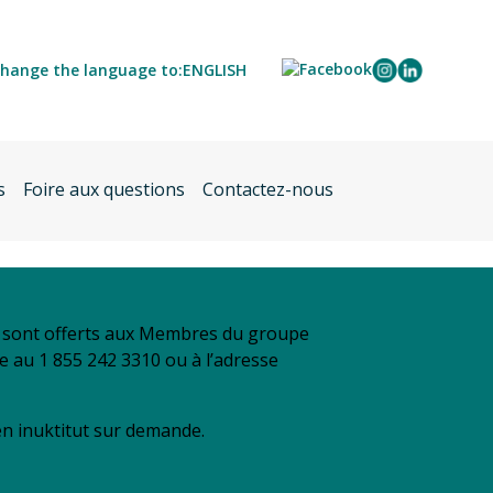
hange the language to:
ENGLISH
s
Foire aux questions
Contactez-nous
se sont offerts aux Membres du groupe
re au 1 855 242 3310 ou à l’adresse
 en inuktitut sur demande.