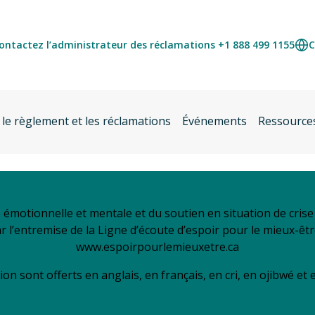
ontactez l’administrateur des réclamations +1 888 499 1155
C
 le règlement et les réclamations
Événements
Ressource
é émotionnelle et mentale et du soutien en situation de cri
ar l’entremise de la Ligne d’écoute d’espoir pour le mieux-êt
www.espoirpourlemieuxetre.ca
ion sont offerts en anglais, en français, en cri, en ojibwé et