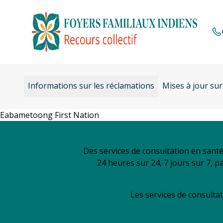
Aller
au
contenu
Informations sur les réclamations
Mises à jour sur
Eabametoong First Nation
Des services de consultation en sant
24 heures sur 24, 7 jours sur 7, p
Les services de consultat