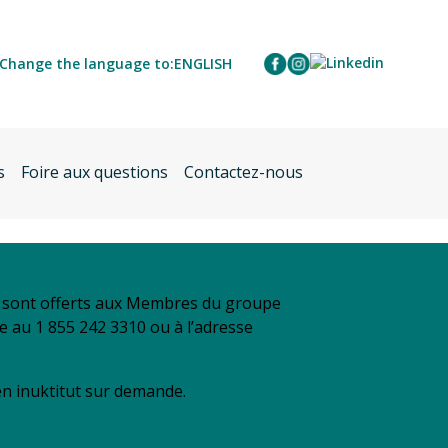
Change the language to:
ENGLISH
s
Foire aux questions
Contactez-nous
se sont offerts aux Membres du groupe
re au 1 855 242 3310 ou à l’adresse
 en inuktitut sur demande.