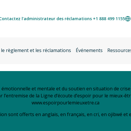
Contactez l’administrateur des réclamations +1 888 499 1155
 le règlement et les réclamations
Événements
Ressource
é émotionnelle et mentale et du soutien en situation de cri
ar l’entremise de la Ligne d’écoute d’espoir pour le mieux-êt
www.espoirpourlemieuxetre.ca
ion sont offerts en anglais, en français, en cri, en ojibwé et