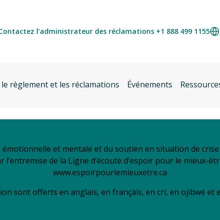
Contactez l’administrateur des réclamations +1 888 499 1155
 le règlement et les réclamations
Événements
Ressource
é émotionnelle et mentale et du soutien en situation de cri
ar l’entremise de la Ligne d’écoute d’espoir pour le mieux-êt
www.espoirpourlemieuxetre.ca
ion sont offerts en anglais, en français, en cri, en ojibwé et