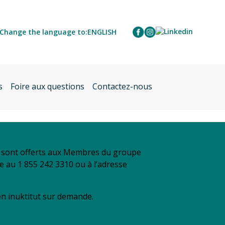
Change the language to:
ENGLISH
s
Foire aux questions
Contactez-nous
se sont offerts aux Membres du groupe
re au 1 855 242 3310 ou à l’adresse
 en inuktitut sur demande.