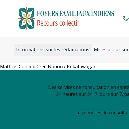
Aller
au
contenu
Informations sur les réclamations
Mises à jour sur
Mathias Colomb Cree Nation / Pukatawagan
Des services de consultation en sant
24 heures sur 24, 7 jours sur 7, p
Les services de consultat