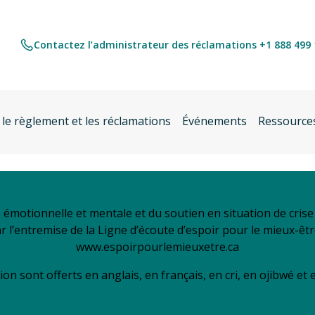
Contactez l’administrateur des réclamations +1 888 499
 le règlement et les réclamations
Événements
Ressource
é émotionnelle et mentale et du soutien en situation de cri
ar l’entremise de la Ligne d’écoute d’espoir pour le mieux-êt
www.espoirpourlemieuxetre.ca
ion sont offerts en anglais, en français, en cri, en ojibwé et