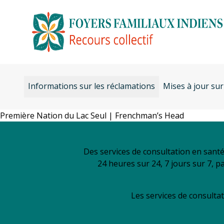
Aller
au
contenu
Informations sur les réclamations
Mises à jour sur
Première Nation du Lac Seul | Frenchman’s Head
Des services de consultation en sant
24 heures sur 24, 7 jours sur 7, p
Les services de consultat