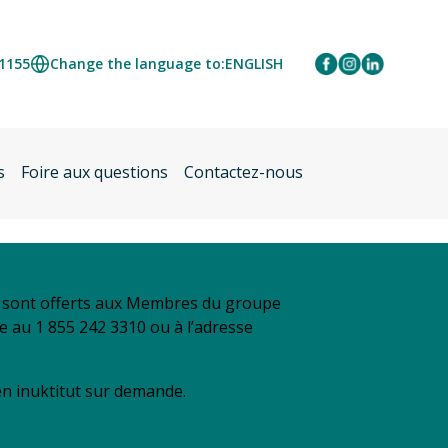
 1155
Change the language to:
ENGLISH
s
Foire aux questions
Contactez-nous
se sont offerts aux Membres du groupe
re au 1 855 242 3310 ou à l’adresse
 en inuktitut sur demande.