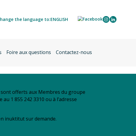
hange the language to:
ENGLISH
s
Foire aux questions
Contactez-nous
se sont offerts aux Membres du groupe
re au 1 855 242 3310 ou à l’adresse
 en inuktitut sur demande.