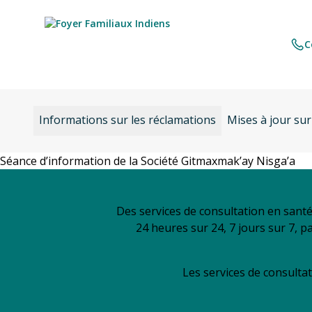
Aller
au
contenu
C
Informations sur les réclamations
Mises à jour sur
Séance d’information de la Société Gitmaxmak’ay Nisga’a
Des services de consultation en sant
24 heures sur 24, 7 jours sur 7, p
Les services de consultat