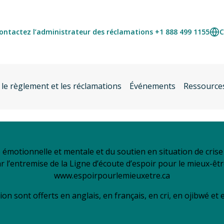
ontactez l’administrateur des réclamations +1 888 499 1155
C
 le règlement et les réclamations
Événements
Ressource
é émotionnelle et mentale et du soutien en situation de cri
ar l’entremise de la Ligne d’écoute d’espoir pour le mieux-êt
www.espoirpourlemieuxetre.ca
ion sont offerts en anglais, en français, en cri, en ojibwé et