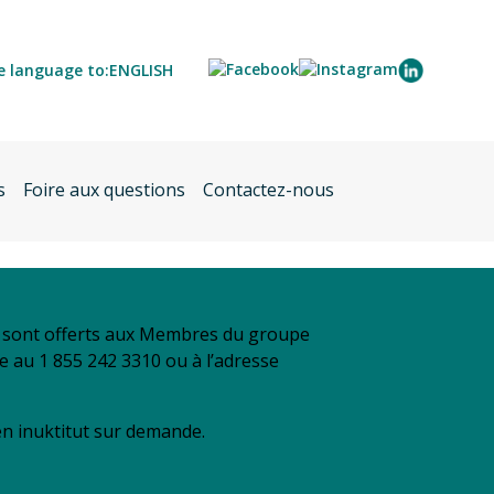
e language to:
ENGLISH
s
Foire aux questions
Contactez-nous
se sont offerts aux Membres du groupe
re au 1 855 242 3310 ou à l’adresse
 en inuktitut sur demande.