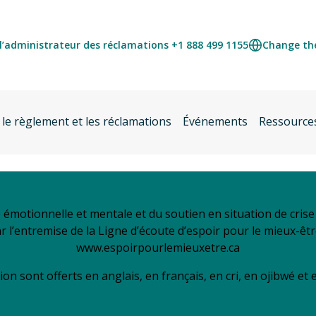
l’administrateur des réclamations +1 888 499 1155
Change th
 le règlement et les réclamations
Événements
Ressource
é émotionnelle et mentale et du soutien en situation de cri
ar l’entremise de la Ligne d’écoute d’espoir pour le mieux-êt
www.espoirpourlemieuxetre.ca
ion sont offerts en anglais, en français, en cri, en ojibwé et