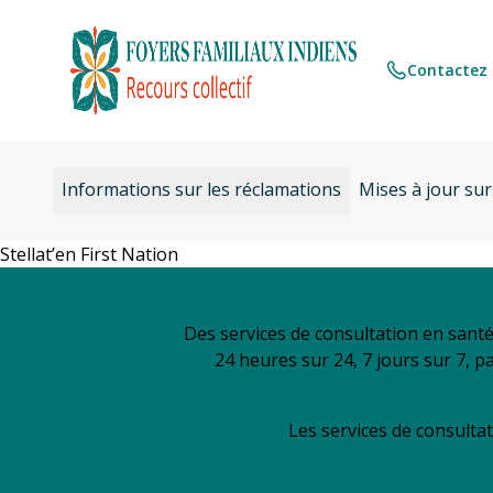
Aller
au
contenu
Contactez 
Informations sur les réclamations
Mises à jour sur
Stellat’en First Nation
Des services de consultation en sant
24 heures sur 24, 7 jours sur 7, p
Les services de consultat