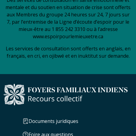
Des services de consultation en santé émotionnelle et
mentale et du soutien en situation de crise sont offerts
aux Membres du groupe 24 heures sur 24, 7 jours sur
7, par l’entremise de la Ligne d’écoute d’espoir pour le
mieux-être au 1 855 242 3310 ou à l’adresse
www.espoirpourlemieuxetre.ca
Les services de consultation sont offerts en anglais, en
français, en cri, en ojibwé et en inuktitut sur demande.
Documents juridiques
Foire aux questions